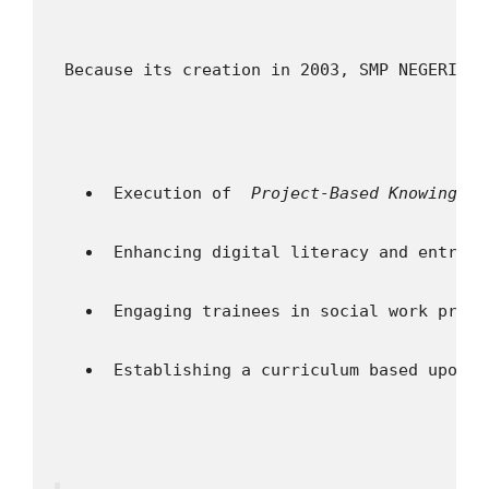
 Because its creation in 2003, SMP NEGERI 2 
 Execution of 
 Project-Based Knowing 
 (
 Enhancing digital literacy and entrepr
 Engaging trainees in social work progr
 Establishing a curriculum based upon r