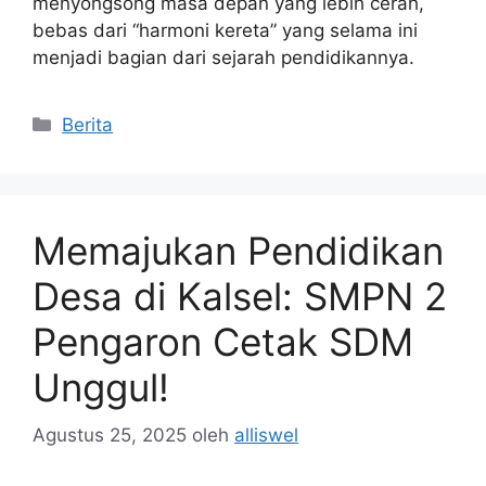
menyongsong masa depan yang lebih cerah,
bebas dari “harmoni kereta” yang selama ini
menjadi bagian dari sejarah pendidikannya.
Kategori
Berita
Memajukan Pendidikan
Desa di Kalsel: SMPN 2
Pengaron Cetak SDM
Unggul!
Agustus 25, 2025
oleh
alliswel