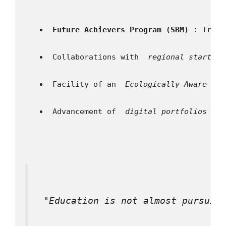
 Future Achievers Program (SBM) 
: Train
 Collaborations with 
 regional start-up
 Facility of an 
 Ecologically Aware Sch
 Advancement of 
 digital portfolios 
 as
 "Education is not almost pursuin