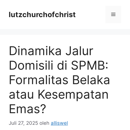
Langsung
ke
lutzchurchofchrist
Menu
isi
Dinamika Jalur
Domisili di SPMB:
Formalitas Belaka
atau Kesempatan
Emas?
Juli 27, 2025
oleh
alliswel